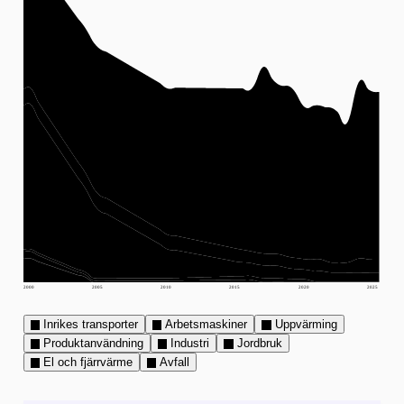
2000
2005
2010
2015
2020
2025
Inrikes transporter
Arbetsmaskiner
Uppvärming
Produktanvändning
Industri
Jordbruk
El och fjärrvärme
Avfall