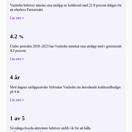
Vaxholm behöver minska sina utsläpp av koldioxid med 21.8 procent årligen för
att efterleva Parisavtalet.
Läs mer »
4.2
%
Under perioden 2018–2023 har Vaxholm minskat sina utsläpp med i genomsnitt
4.2 procent.
Läs mer »
4 år
Med dagens utsläppsnivåer förbrukar Vaxholm sin återstående koldioxidbudget
på 4 år.
Läs mer »
1 av 5
Så många fossila aktiviteter behöver utebli i år för att hålla