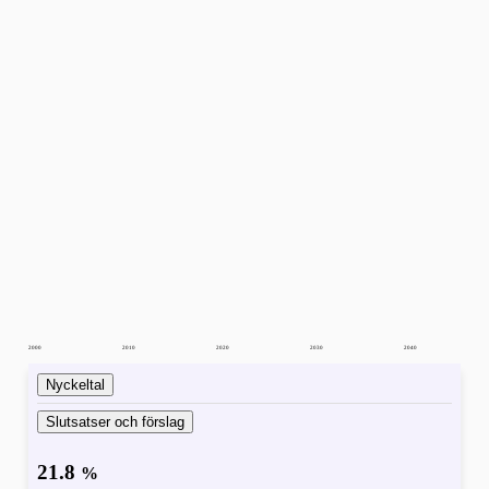
2000
2010
2020
2030
2040
Nyckeltal
Slutsatser och förslag
21.8
%