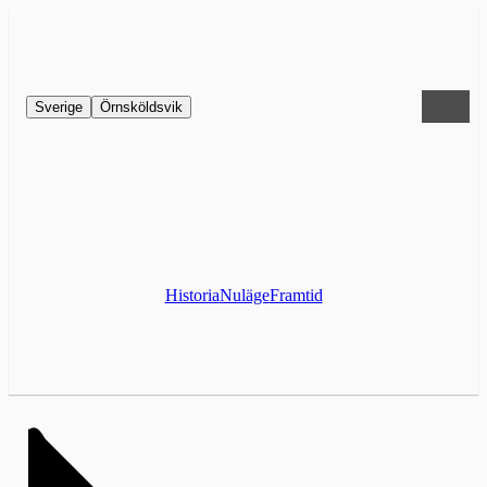
Sverige
Örnsköldsvik
Historia
Nuläge
Framtid