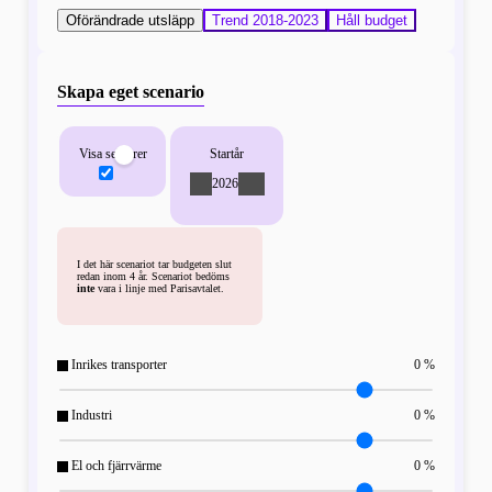
Oförändrade utsläpp
Trend 2018-2023
Håll budget
Skapa eget scenario
Visa sektorer
Startår
-
2026
+
I det här scenariot tar budgeten slut
redan inom 4 år. Scenariot bedöms
inte
vara i linje med Parisavtalet.
Inrikes transporter
0 %
Industri
0 %
El och fjärrvärme
0 %