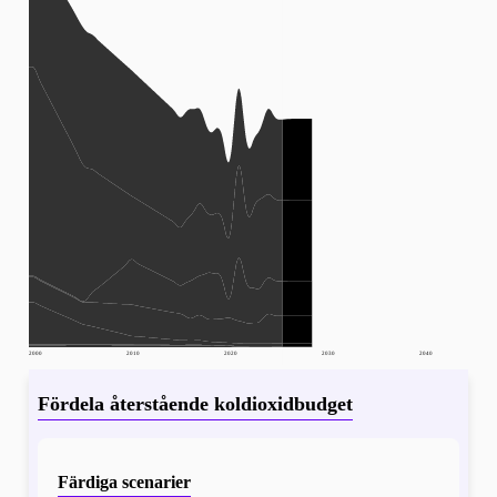
2000
2010
2020
2030
2040
Fördela återstående koldioxidbudget
Färdiga scenarier