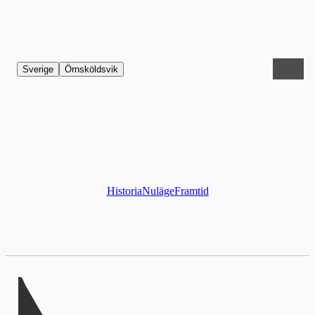
Sverige
Örnsköldsvik
Historia
Nuläge
Framtid