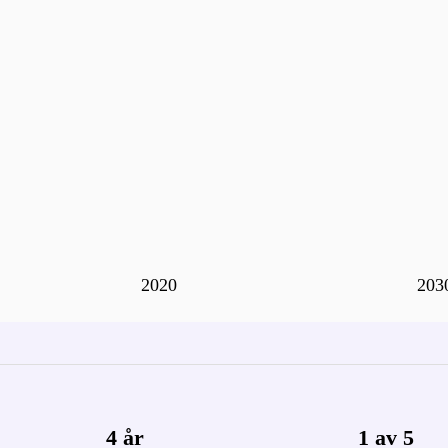
2020
203
4 år
1 av 5