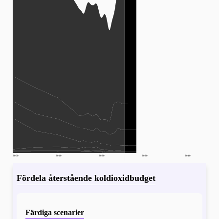
2000
2010
2020
2030
2040
Fördela återstående koldioxidbudget
Färdiga scenarier