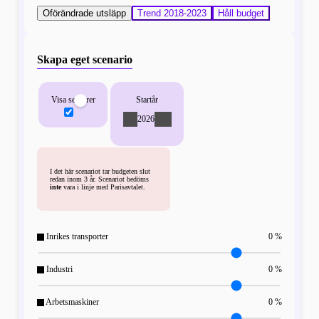
Oförändrade utsläpp
Trend 2018-2023
Håll budget
Skapa eget scenario
Visa sektorer
Startår
-
2026
+
I det här scenariot tar budgeten slut
redan inom 3 år. Scenariot bedöms
inte
vara i linje med Parisavtalet.
Inrikes transporter
0 %
Industri
0 %
Arbetsmaskiner
0 %