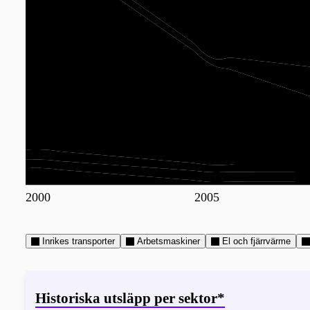
2000
2005
Inrikes transporter
Arbetsmaskiner
El och fjärrvärme
Historiska utsläpp per sektor*