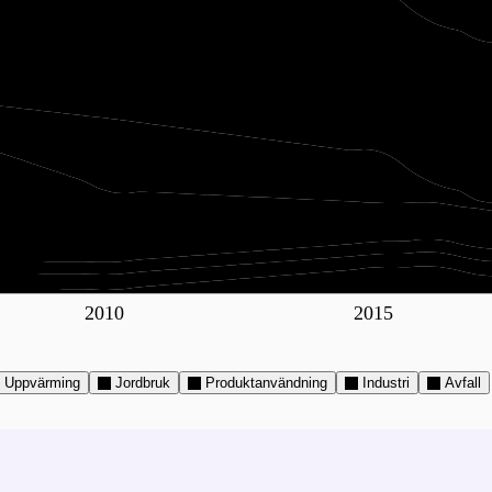
2010
2015
Uppvärming
Jordbruk
Produktanvändning
Industri
Avfall