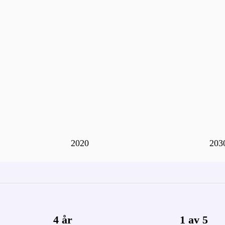
2020
203
4 år
1 av 5