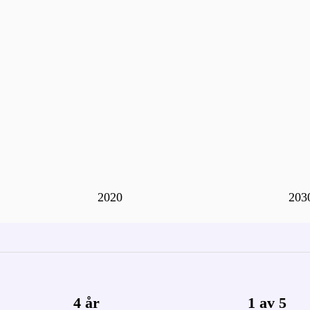
2020
203
4 år
1 av 5