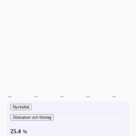
2000
2010
2020
2030
2040
Nyckeltal
Slutsatser och förslag
25.4
%