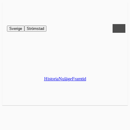
Sverige
Strömstad
Historia
Nuläge
Framtid