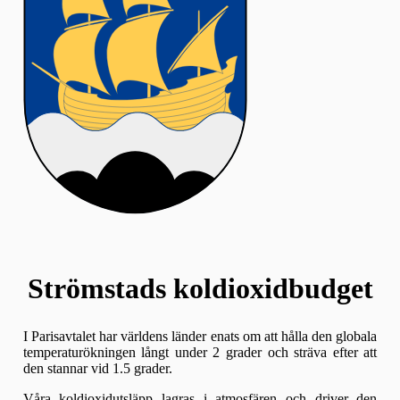
Strömstads koldioxidbudget
I Parisavtalet har världens länder enats om att hålla den globala
temperaturökningen långt under 2 grader och sträva efter att
den stannar vid 1.5 grader.
Våra koldioxidutsläpp lagras i atmosfären och driver den