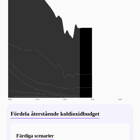
2000
2010
2020
2030
2040
Fördela återstående koldioxidbudget
Färdiga scenarier