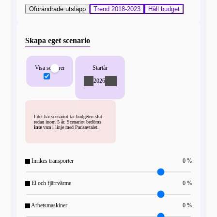
Oförändrade utsläpp
Trend 2018-2023
Håll budget
Skapa eget scenario
Visa sektorer
Startår
-
2026
+
I det här scenariot tar budgeten slut
redan inom 5 år. Scenariot bedöms
inte
vara i linje med Parisavtalet.
Inrikes transporter
0 %
El och fjärrvärme
0 %
Arbetsmaskiner
0 %