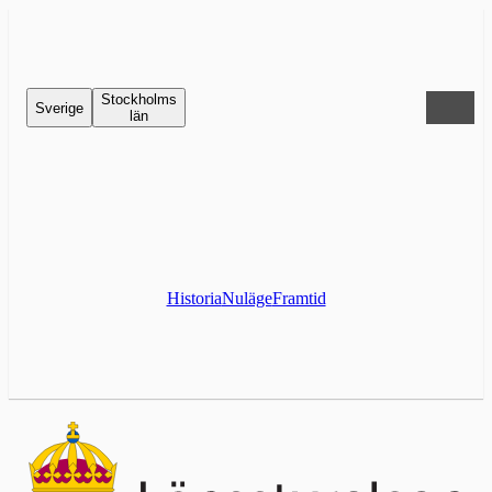
Stockholms
Sverige
län
Historia
Nuläge
Framtid