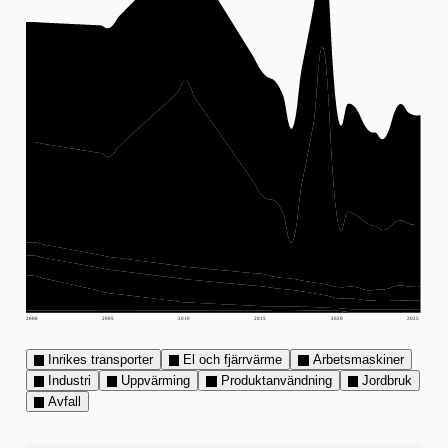
2000
2005
2010
2015
2020
2025
Inrikes transporter
El och fjärrvärme
Arbetsmaskiner
Industri
Uppvärming
Produktanvändning
Jordbruk
Avfall