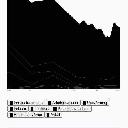
2000
2005
2010
2015
2020
2025
Inrikes transporter
Arbetsmaskiner
Uppvärming
Industri
Jordbruk
Produktanvändning
El och fjärrvärme
Avfall