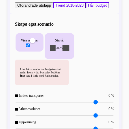
Oförändrade utsläpp
Trend 2018-2023
Håll budget
Skapa eget scenario
Visa sektorer
Startår
-
2026
+
I det här scenariot tar budgeten slut
redan inom 4 år. Scenariot bedöms
inte
vara i linje med Parisavtalet.
Inrikes transporter
0 %
Arbetsmaskiner
0 %
Uppvärming
0 %