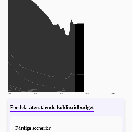
2000
2010
2020
2030
2040
Fördela återstående koldioxidbudget
Färdiga scenarier