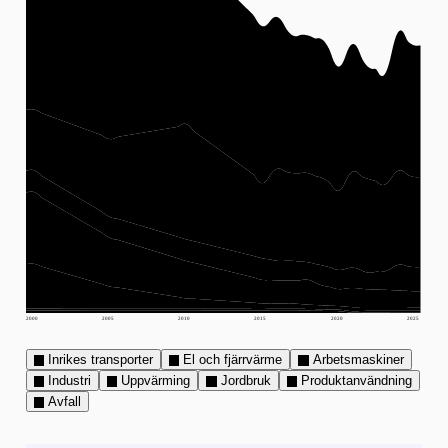
2000
2005
2010
2015
2020
2025
Inrikes transporter
El och fjärrvärme
Arbetsmaskiner
Industri
Uppvärming
Jordbruk
Produktanvändning
Avfall