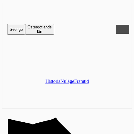
Östergötlands
Sverige
län
Historia
Nuläge
Framtid