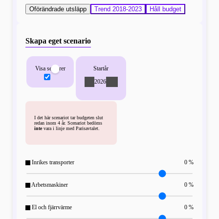
Oförändrade utsläpp
Trend 2018-2023
Håll budget
Skapa eget scenario
Visa sektorer
Startår
-
2026
+
I det här scenariot tar budgeten slut
redan inom 4 år. Scenariot bedöms
inte
vara i linje med Parisavtalet.
Inrikes transporter
0 %
Arbetsmaskiner
0 %
El och fjärrvärme
0 %