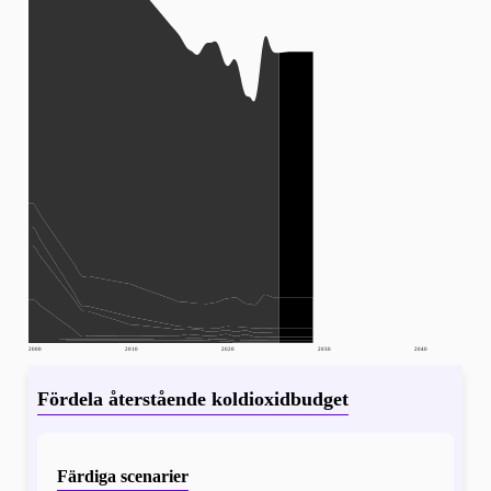
2000
2010
2020
2030
2040
Fördela återstående koldioxidbudget
Färdiga scenarier