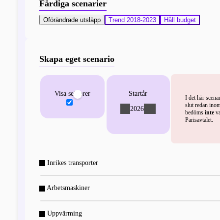
Färdiga scenarier
Oförändrade utsläpp
Trend 2018-2023
Håll budget
Skapa eget scenario
Visa sektorer
Startår
I det här scena
slut redan inom
2026
-
+
bedöms
inte
va
Parisavtalet.
Inrikes transporter
Arbetsmaskiner
Uppvärming