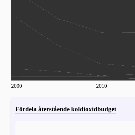
2000
2010
Fördela återstående koldioxidbudget