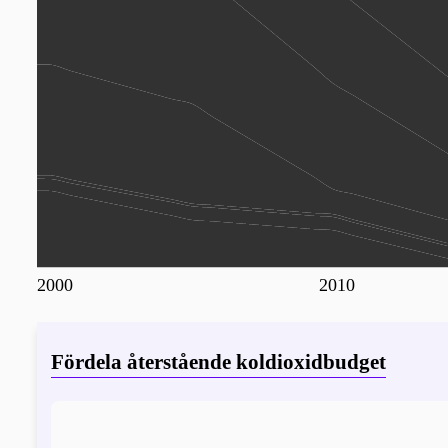
2000
2010
Fördela återstående koldioxidbudget