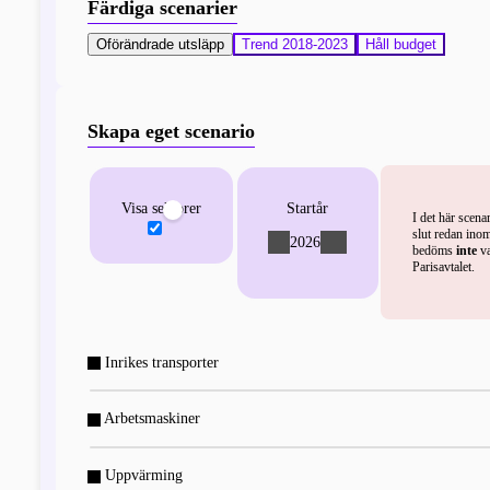
Färdiga scenarier
Oförändrade utsläpp
Trend 2018-2023
Håll budget
Skapa eget scenario
Visa sektorer
Startår
I det här scena
slut redan inom
2026
-
+
bedöms
inte
va
Parisavtalet.
Inrikes transporter
Arbetsmaskiner
Uppvärming