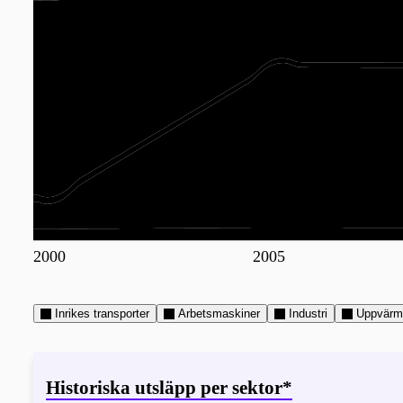
2000
2005
Inrikes transporter
Arbetsmaskiner
Industri
Uppvärm
Historiska utsläpp per sektor*