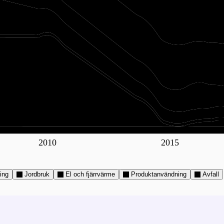
2010
2015
ing
Jordbruk
El och fjärrvärme
Produktanvändning
Avfall