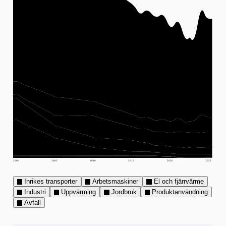
2000
2005
2010
2015
2020
2025
Inrikes transporter
Arbetsmaskiner
El och fjärrvärme
Industri
Uppvärming
Jordbruk
Produktanvändning
Avfall