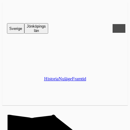
Jönköpings
Sverige
län
Historia
Nuläge
Framtid