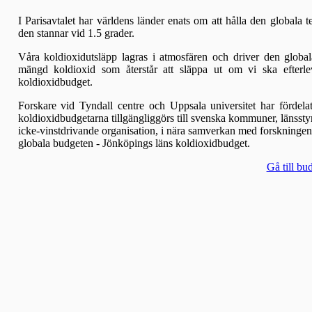
I Parisavtalet har världens länder enats om att hålla den globala 
den stannar vid 1.5 grader.
Våra koldioxidutsläpp lagras i atmosfären och driver den globa
mängd koldioxid som återstår att släppa ut om vi ska efterle
koldioxidbudget.
Forskare vid Tyndall centre och Uppsala universitet har fördela
koldioxidbudgetarna tillgängliggörs till svenska kommuner, länssty
icke-vinstdrivande organisation, i nära samverkan med forskninge
globala budgeten - Jönköpings läns koldioxidbudget.
Gå till bu