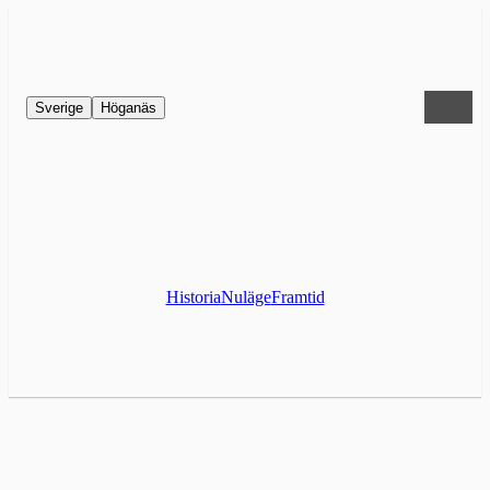
Sverige
Höganäs
Historia
Nuläge
Framtid