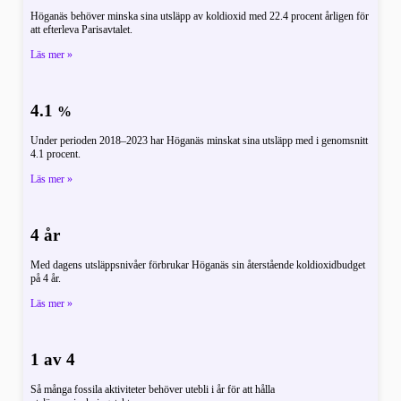
Höganäs behöver minska sina utsläpp av koldioxid med 22.4 procent årligen för
att efterleva Parisavtalet.
Läs mer »
4.1
%
Under perioden 2018–2023 har Höganäs minskat sina utsläpp med i genomsnitt
4.1 procent.
Läs mer »
4 år
Med dagens utsläppsnivåer förbrukar Höganäs sin återstående koldioxidbudget
på 4 år.
Läs mer »
1 av 4
Så många fossila aktiviteter behöver utebli i år för att hålla