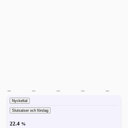
2000
2010
2020
2030
2040
Nyckeltal
Slutsatser och förslag
22.4
%