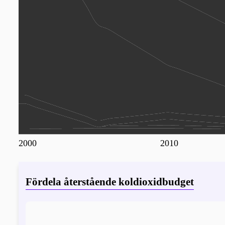
2000
2010
Fördela återstående koldioxidbudget