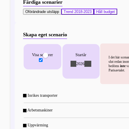
Färdiga scenarier
Oförändrade utsläpp
Trend 2018-2023
Håll budget
Skapa eget scenario
Visa sektorer
Startår
I det här scena
slut redan inom
2026
-
+
bedöms
inte
va
Parisavtalet.
Inrikes transporter
Arbetsmaskiner
Uppvärming