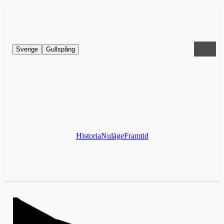
Sverige
Gullspång
Historia
Nuläge
Framtid