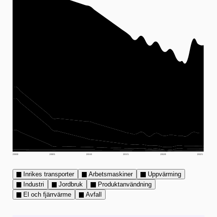
2000
2005
2010
2015
2020
2025
Inrikes transporter
Arbetsmaskiner
Uppvärming
Industri
Jordbruk
Produktanvändning
El och fjärrvärme
Avfall