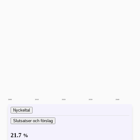
2000
2010
2020
2030
2040
Nyckeltal
Slutsatser och förslag
21.7
%