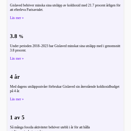
Gislaved behöver minska sina utsläpp av koldioxid med 21.7 procent årligen för
att efterleva Parisavtalet.
Läs mer »
3.8
%
Under perioden 2018–2023 har Gislaved minskat sina utsläpp med i genomsnitt
3.8 procent.
Läs mer »
4 år
Med dagens utsläppsnivåer förbrukar Gislaved sin återstående koldioxidbudget
på 4 år.
Läs mer »
1 av 5
Så många fossila aktiviteter behöver utebli i år för att hålla