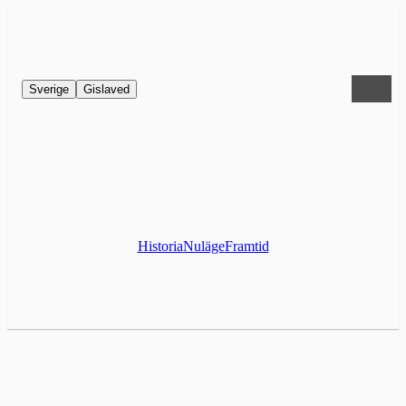
Sverige
Gislaved
Historia
Nuläge
Framtid