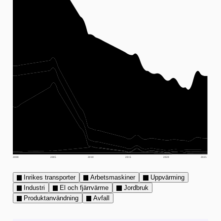
2000
2005
2010
2015
2020
2025
Inrikes transporter
Arbetsmaskiner
Uppvärming
Industri
El och fjärrvärme
Jordbruk
Produktanvändning
Avfall