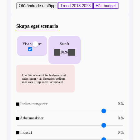
Oförändrade utsläpp
Trend 2018-2023
Håll budget
Skapa eget scenario
Visa sektorer
Startår
-
2026
+
I det här scenariot tar budgeten slut
redan inom 4 år. Scenariot bedöms
inte
vara i linje med Parisavtalet.
Inrikes transporter
0 %
Arbetsmaskiner
0 %
Industri
0 %