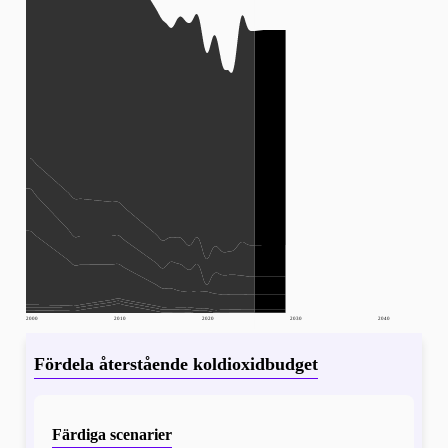
2000
2010
2020
2030
2040
Fördela återstående koldioxidbudget
Färdiga scenarier