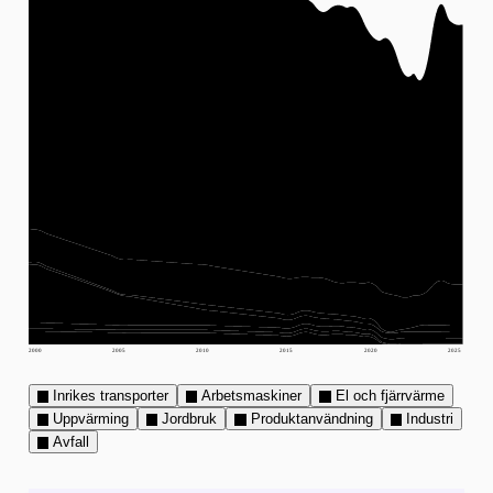
2000
2005
2010
2015
2020
2025
Inrikes transporter
Arbetsmaskiner
El och fjärrvärme
Uppvärming
Jordbruk
Produktanvändning
Industri
Avfall