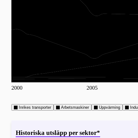
2000
2005
Inrikes transporter
Arbetsmaskiner
Uppvärming
Indu
Historiska utsläpp per sektor*