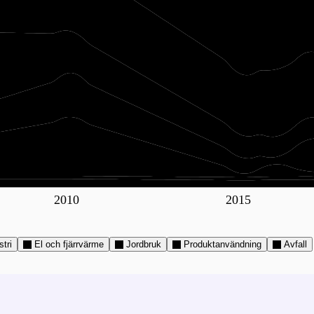
2010
2015
stri
El och fjärrvärme
Jordbruk
Produktanvändning
Avfall