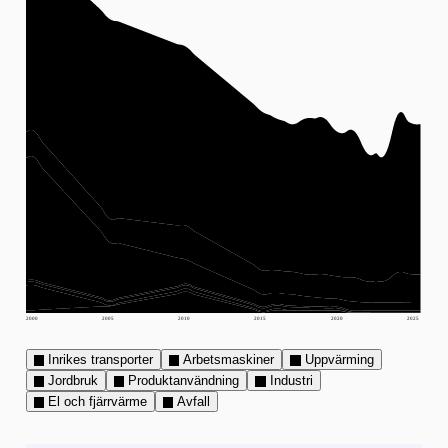
2000
2005
2010
2015
2020
2025
Inrikes transporter
Arbetsmaskiner
Uppvärming
Jordbruk
Produktanvändning
Industri
El och fjärrvärme
Avfall