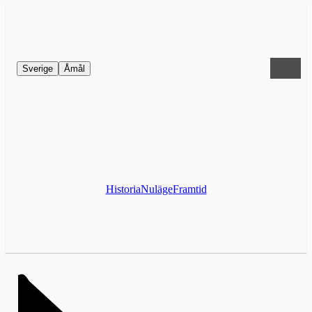
Sverige
Åmål
Historia
Nuläge
Framtid