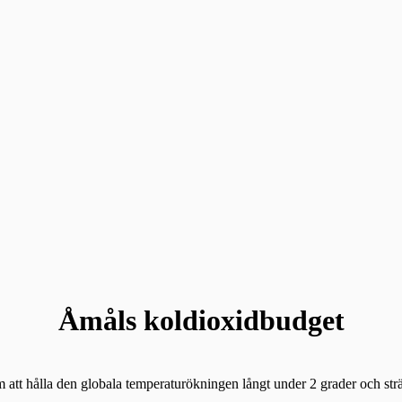
Åmåls koldioxidbudget
m att hålla den globala temperaturökningen långt under 2 grader och sträv