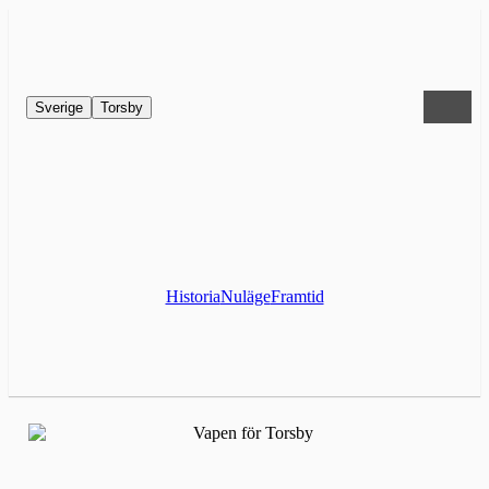
Sverige
Torsby
Historia
Nuläge
Framtid