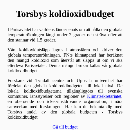
Torsbys koldioxidbudget
I Parisavtalet har världens länder enats om att hålla den globala
temperaturökningen långt under 2 grader och sträva efter att
den stannar vid 1.5 grader.
Våra koldioxidutsläpp lagras i atmosfären och driver den
globala temperaturökningen. FN:s klimatpanel har beräknat
den mängd koldioxid som återstår att släppa ut om vi ska
efterleva Parisavtalet. Denna mängd brukar kallas vår globala
koldioxidbudget.
Forskare vid Tyndall centre och Uppsala universitet har
fördelat den globala koldioxidbudgeten till lokal nivå. De
lokala koldioxidbudgetarna tillgängliggörs till svenska
kommuner, länsstyrelser och regioner av
Klimatsekretariatet
,
en oberoende och icke-vinstdrivande organisation, i nära
samverkan med forskningen. Här kan du bekanta dig med
Torsbys andel av den globala budgeten - Torsbys
koldioxidbudget.
Gå till budget