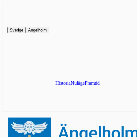
Sverige
Ängelholm
Historia
Nuläge
Framtid