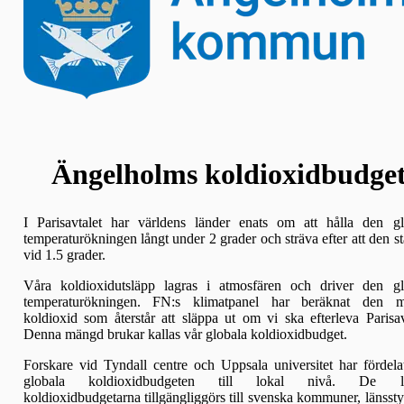
Ängelholms koldioxidbudge
I Parisavtalet har världens länder enats om att hålla den gl
temperaturökningen långt under 2 grader och sträva efter att den s
vid 1.5 grader.
Våra koldioxidutsläpp lagras i atmosfären och driver den gl
temperaturökningen. FN:s klimatpanel har beräknat den 
koldioxid som återstår att släppa ut om vi ska efterleva Parisav
Denna mängd brukar kallas vår globala koldioxidbudget.
Forskare vid Tyndall centre och Uppsala universitet har fördel
globala koldioxidbudgeten till lokal nivå. De lo
koldioxidbudgetarna tillgängliggörs till svenska kommuner, länssty